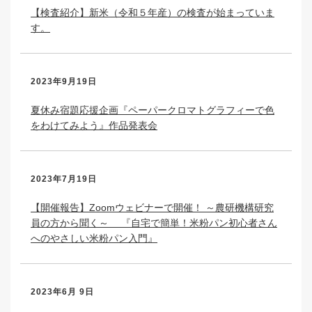
【検査紹介】新米（令和５年産）の検査が始まっていま
す。
2023年9月19日
夏休み宿題応援企画『ペーパークロマトグラフィーで色
をわけてみよう』作品発表会
2023年7月19日
【開催報告】Zoomウェビナーで開催！ ～農研機構研究
員の方から聞く～ 『自宅で簡単！米粉パン初心者さん
へのやさしい米粉パン入門』
2023年6月 9日