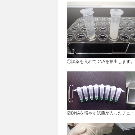
①試薬を入れてDNAを抽出します。
②DNAを増やす試薬が入ったチュ