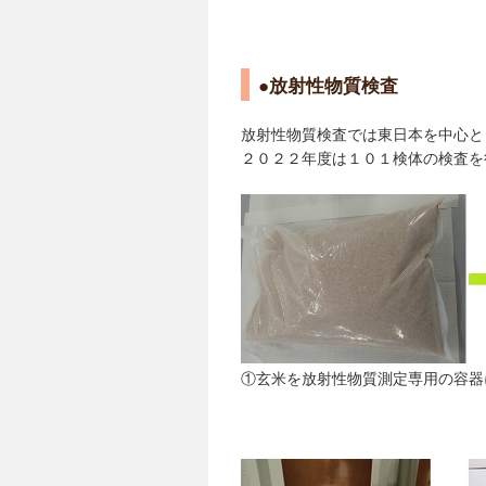
●放射性物質検査
放射性物質検査では東日本を中心と
２０２２年度は１０１検体の検査を
①玄米を放射性物質測定専用の容器