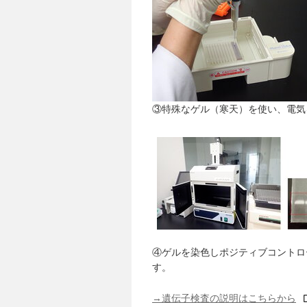
③特殊なゲル（寒天）を使い、電気
④ゲルを染色しポジティブコントロ
す。
→遺伝子検査の説明はこちらから