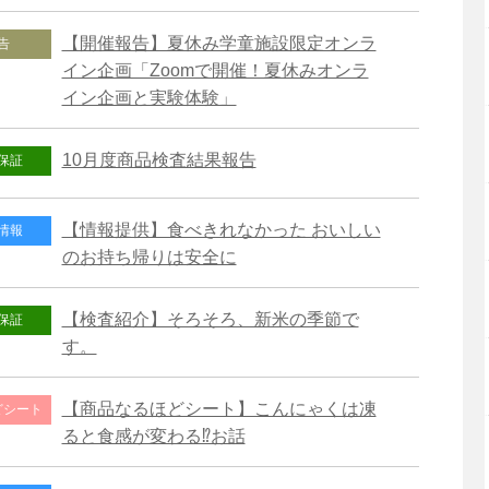
【開催報告】夏休み学童施設限定オンラ
告
イン企画「Zoomで開催！夏休みオンラ
イン企画と実験体験」
10月度商品検査結果報告
保証
【情報提供】食べきれなかった おいしい
情報
のお持ち帰りは安全に
【検査紹介】そろそろ、新米の季節で
保証
す。
【商品なるほどシート】こんにゃくは凍
どシート
ると食感が変わる⁉お話