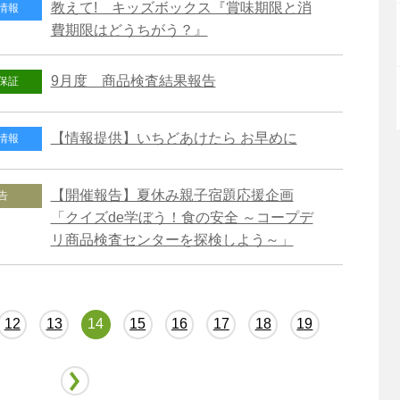
教えて! キッズボックス『賞味期限と消
情報
費期限はどうちがう？』
9月度 商品検査結果報告
保証
【情報提供】いちどあけたら お早めに
情報
【開催報告】夏休み親子宿題応援企画
告
「クイズde学ぼう！食の安全 ～コープデ
リ商品検査センターを探検しよう～」
12
13
14
15
16
17
18
19