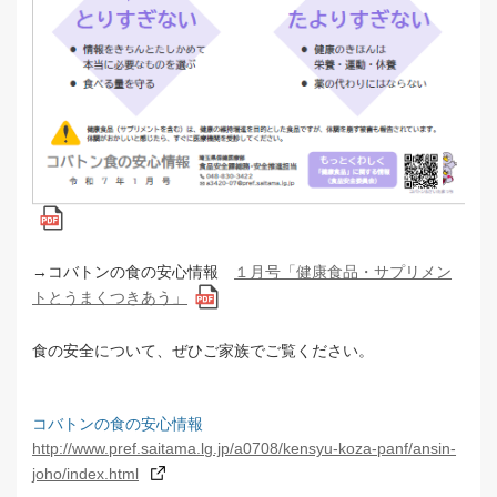
→コバトンの食の安心情報
１月号「健康食品・サプリメン
トとうまくつきあう」
食の安全について、ぜひご家族でご覧ください。
コバトンの食の安心情報
http://www.pref.saitama.lg.jp/a0708/kensyu-koza-panf/ansin-
joho/index.html