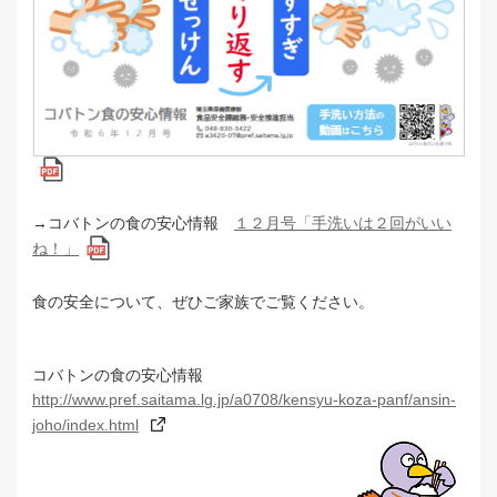
→コバトンの食の安心情報
１２月号「手洗いは２回がいい
ね！」
食の安全について、ぜひご家族でご覧ください。
コバトンの食の安心情報
http://www.pref.saitama.lg.jp/a0708/kensyu-koza-panf/ansin-
joho/index.html