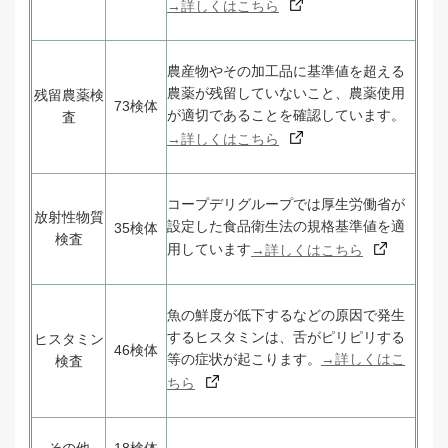
→詳しくはこちら
農産物やその加工品に基準値を超える
農薬が残留していないこと、農薬使用
残留農薬検
73検体
が適切であることを確認しています。
査
→詳しくはこちら
コープデリグループでは厚生労働省が
放射性物質
設定した食品衛生法の規格基準値を適
35検体
検査
用しています
→詳しくはこちら
魚の鮮度が低下するなどの原因で発生
するヒスタミンは、舌がピリピリする
ヒスタミン
46検体
等の症状が起こります。
→詳しくはこ
検査
ちら