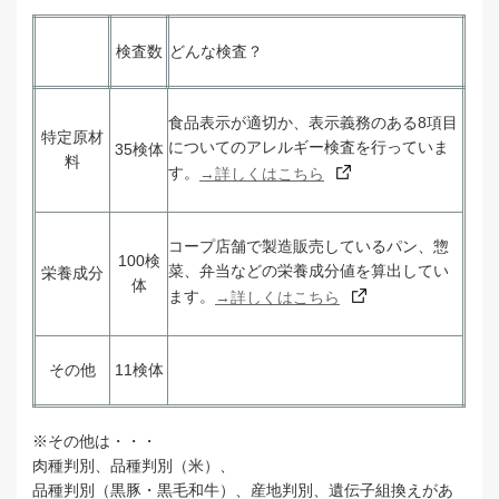
検査数
どんな検査？
食品表示が適切か、表示義務のある8
項目
特定原材
についてのアレルギー検査を行っていま
35検体
料
す。
→詳しくはこちら
コープ店舗で製造販売しているパン、惣
100検
菜、弁当などの栄養成分値を算出してい
栄養成分
体
ます。
→詳しくはこちら
その他
11検体
※その他は・・・
肉種判別、品種判別（米）、
品種判別（黒豚・黒毛和牛）、産地判別、遺伝子組換えがあ