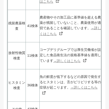
はこちら
農産物やその加工品に基準値を超える農
薬が残留していないこと、農薬使用が適
残留農薬検
41検体
切であることを確認しています。
→詳し
査
くはこちら
コープデリグループでは厚生労働省が設
放射性物質
定した食品衛生法の規格基準値を適用し
11検体
検査
ています
→詳しくはこちら
魚の鮮度が低下するなどの原因で発生す
るヒスタミンは、舌がピリピリする等の
ヒスタミン
36検体
症状が起こります。
→詳しくはこちら
検査