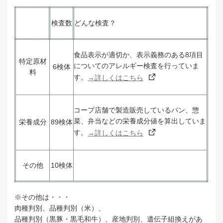
検査数
どんな検査？
食品表示が適切か、表示義務のある8
項目
特定原材
についてのアレルギー検査を行っていま
6検体
料
す。
→詳しくはこちら
コープ店舗で製造販売しているパン、惣
菜、弁当などの栄養成分値を算出していま
栄養成分
89検体
す。
→詳しくはこちら
その他
10検体
※その他は・・・
肉種判別、品種判別（米）、
品種判別（黒豚・黒毛和牛）、産地判別、遺伝子組換えがあ