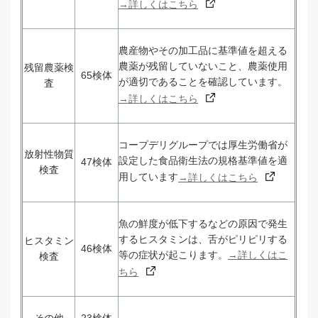
→詳しくはこちら
農産物やその加工品に基準値を超える
農薬が残留していないこと、農薬使用
残留農薬検
65検体
が適切であることを確認しています。
査
→詳しくはこちら
コープデリグループでは厚生労働省が
放射性物質
設定した食品衛生法の規格基準値を適
47検体
検査
用しています
→詳しくはこちら
魚の鮮度が低下するなどの原因で発生
するヒスタミンは、舌がピリピリする
ヒスタミン
46検体
等の症状が起こります。
→詳しくはこ
検査
ちら