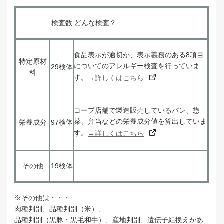
検査数
どんな検査？
食品表示が適切か、表示義務のある8
項目
特定原材
についてのアレルギー検査を行っていま
29検体
料
す。
→詳しくはこちら
コープ店舗で製造販売しているパン、惣
菜、弁当などの栄養成分値を算出していま
栄養成分
97検体
す。
→詳しくはこちら
その他
19検体
※その他は・・・
肉種判別、品種判別（米）、
品種判別（黒豚・黒毛和牛）、産地判別、遺伝子組換えがあ