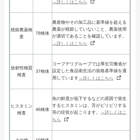
→詳しくはこちら
農産物やその加工品に基準値を超える
農薬が残留していないこと、農薬使用
残留農薬検
78検体
が適切であることを確認しています。
査
→詳しくはこちら
コープデリグループでは厚生労働省が
放射性物質
設定した食品衛生法の規格基準値を適
37検体
検査
用しています
→詳しくはこちら
魚の鮮度が低下するなどの原因で発生
するヒスタミンは、舌がピリピリする
ヒスタミン
46検体
等の症状が起こります。
→詳しくはこ
検査
ちら