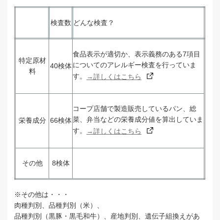
検査数
どんな検査？
食品表示が適切か、表示義務のある
7
項目
特定原材
についてのアレルギー検査を行っていま
40検体
料
す。
→詳しくはこちら
コープ店舗で製造販売しているパン、総
菜、弁当などの栄養成分値を算出していま
栄養成分
66検体
す。
→詳しくはこちら
その他
8検体
※その他は・・・
肉種判別、品種判別（米）、
品種判別（黒豚・黒毛和牛）、産地判別、遺伝子組換えがあ