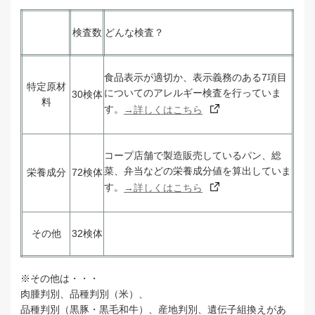
検査数
どんな検査？
食品表示が適切か、表示義務のある
7
項目
特定原材
についてのアレルギー検査を行っていま
30検体
料
す。
→詳しくはこちら
コープ店舗で製造販売しているパン、総
菜、弁当などの栄養成分値を算出していま
栄養成分
72検体
す。
→詳しくはこちら
その他
32検体
※その他は・・・
肉腫判別、品種判別（米）、
品種判別（黒豚・黒毛和牛）、産地判別、遺伝子組換えがあ