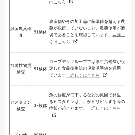
はこちら
農産物やその加工品に基準値を超える農
薬が残留していないこと、農薬使用が適
残留農薬検
81検体
切であることを確認しています。
→詳し
査
くはこちら
コープデリグループでは厚生労働省が設
放射性物質
定した食品衛生法の規格基準値を適用し
81検体
検査
ています
→詳しくはこちら
魚の鮮度が低下するなどの原因で発生す
るヒスタミンは、舌がピリピリする等の
ヒスタミン
37検体
症状が起こります。
→詳しくはこちら
検査