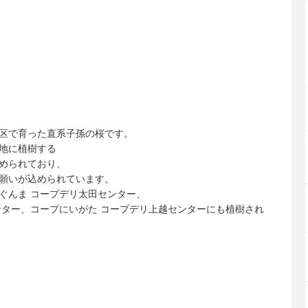
区で育った直系子孫の桜です。
地に植樹する
められており、
願いが込められています。
ぐんま コープデリ太田センター、
ンター、コープにいがた コープデリ上越センターにも植樹され