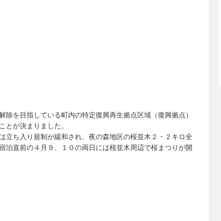
解除を目指している町内の特定復興再生拠点区域（復興拠点）
ことが決まりました。
は立ち入り規制が緩和され、夜の森地区の桜並木２・２キロ全
宿泊直前の４月９、１０の両日には桜並木周辺で桜まつりが開