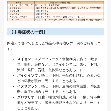
【中毒症状の一例】
間違えて食べてしまった場合の中毒症状の一例をご紹介しま
す。
スイセン・スノーフレーク
：
食後30分以内で、吐き
気、嘔吐、頭痛など。（スイセンでは、悪心、下痢、
流涎、発汗、昏睡、低体温などもある。）
バイケイソウ
：
嘔吐、下痢、手足のしびれ、めまいな
どの症状が現れ、死亡することもある。
イヌサフラン
：嘔吐、下痢、皮膚の知覚減退、呼吸困
難。重症の場合は死亡することもある。
グロサリオ
：口腔・咽頭灼熱感、発熱、下痢、背部疼
痛などが発症し、臓器の機能不全などにより、死亡す
ることもある。