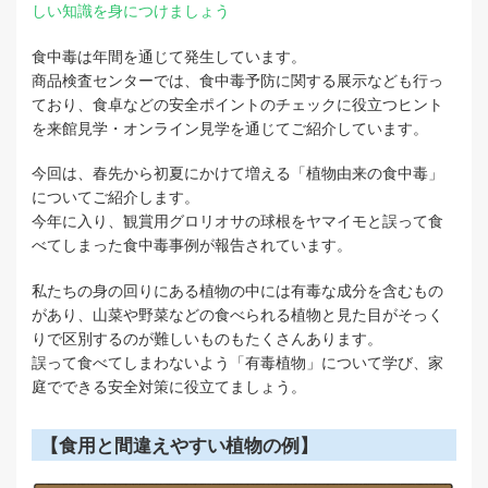
しい知識を身につけましょう
食中毒は年間を通じて発生しています。
商品検査センターでは、食中毒予防に関する展示なども行っ
ており、食卓などの安全ポイントのチェックに役立つヒント
を来館見学・オンライン見学を通じてご紹介しています。
今回は、
春先から初夏にかけて増える「植物由来の食中毒」
についてご紹介します。
今年に入り、観賞用
グロリオサ
の球根をヤマイモと誤って食
べてしまった
食中毒事例が報告されています。
私たちの身の回りにある植物の中には有毒な成分を含むもの
があり、山菜や野菜などの食べられる植物と見た目がそっく
りで区別するのが難しいものもたくさんあります。
誤って食べてしまわないよう
「有毒植物」について学び、家
庭でできる安全対策に役立てましょう。
【食用と間違えやすい植物の例】