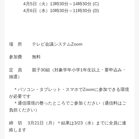
4月5日（火）13時30分～14時30分 (C)
4月6日（水）10時30分～11時30分 (D)
場 所 テレビ会議システム
Zoom
参加費 無料
定 員 親子
30
組（対象学年小学
1
年生以上・要申込み・
抽選）
＊パソコン・タブレット・スマホで
Zoom
に参加できる環境
が必要です
＊通信環境の整ったところでご参加ください（通信料はご
負担ください）
締 切
3
月
21
日（月）＊結果は
3/23
（水）までに全員に連
絡します