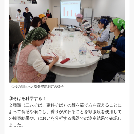
つゆの味比べと塩分濃度測定の様子
③そばを科学する！
２種類（二八そば、更科そば）の麺を茹で方を変えることに
よって食感や喉ごし、香りが変わることを顕微鏡を使用して
の観察結果や、においを分析する機器での測定結果で確認し
ました。